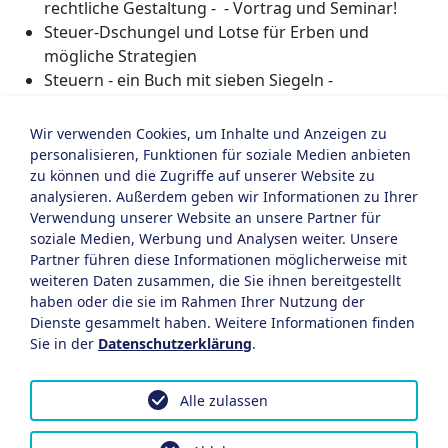
rechtliche Gestaltung - - Vortrag und Seminar!
Steuer-Dschungel und Lotse für Erben und
mögliche Strategien
Steuern - ein Buch mit sieben Siegeln -
Steuergestaltung und -optimierung
Wir verwenden Cookies, um Inhalte und Anzeigen zu
Anmeldung über unsere E-Mail Adresse:
personalisieren, Funktionen für soziale Medien anbieten
bender[at]avarus-steuerberatung.de
zu können und die Zugriffe auf unserer Website zu
analysieren. Außerdem geben wir Informationen zu Ihrer
Verwendung unserer Website an unsere Partner für
soziale Medien, Werbung und Analysen weiter. Unsere
Partner führen diese Informationen möglicherweise mit
weiteren Daten zusammen, die Sie ihnen bereitgestellt
haben oder die sie im Rahmen Ihrer Nutzung der
Dienste gesammelt haben. Weitere Informationen finden
AVARUS Steuerberatung
Sie in der
Datenschutzerklärung
.
Prof. Dr. Hans Bender - Steuerberater
Alle zulassen
35394 Gießen, Pestalozzistr. 48
Telefon: 0641 97174062